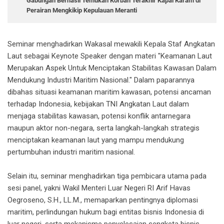
Gabungan Berhasil Temukan Korban Terakhir Kapal Karam di
Perairan Mengkikip Kepulauan Meranti
Seminar menghadirkan Wakasal mewakili Kepala Staf Angkatan
Laut sebagai Keynote Speaker dengan materi "Keamanan Laut
Merupakan Aspek Untuk Menciptakan Stabilitas Kawasan Dalam
Mendukung Industri Maritim Nasional." Dalam paparannya
dibahas situasi keamanan maritim kawasan, potensi ancaman
terhadap Indonesia, kebijakan TNI Angkatan Laut dalam
menjaga stabilitas kawasan, potensi konflik antarnegara
maupun aktor non-negara, serta langkah-langkah strategis
menciptakan keamanan laut yang mampu mendukung
pertumbuhan industri maritim nasional.
Selain itu, seminar menghadirkan tiga pembicara utama pada
sesi panel, yakni Wakil Menteri Luar Negeri RI Arif Havas
Oegroseno, S.H., LL.M., memaparkan pentingnya diplomasi
maritim, perlindungan hukum bagi entitas bisnis Indonesia di
luar negeri, serta mekanisme penyelesaian sengketa bisnis