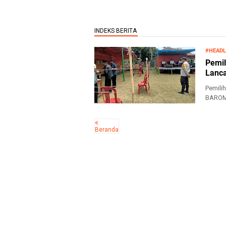
#HEADL
Pemil
Lanc
Pemili
BAROME
Kertasar
Beranda