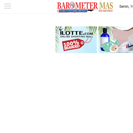
-->
Senin, 