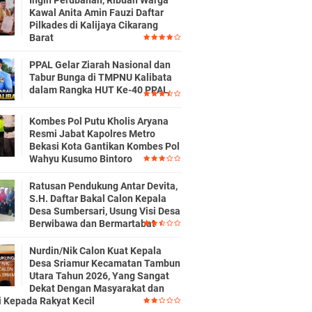
Ingin Perubahan, Ribuan Warga
Kawal Anita Amin Fauzi Daftar
Pilkades di Kalijaya Cikarang
Barat
PPAL Gelar Ziarah Nasional dan
Tabur Bunga di TMPNU Kalibata
dalam Rangka HUT Ke-40 PPAL
Kombes Pol Putu Kholis Aryana
Resmi Jabat Kapolres Metro
Bekasi Kota Gantikan Kombes Pol
Wahyu Kusumo Bintoro
Ratusan Pendukung Antar Devita,
S.H. Daftar Bakal Calon Kepala
Desa Sumbersari, Usung Visi Desa
Berwibawa dan Bermartabat
Nurdin/Nik Calon Kuat Kepala
Desa Sriamur Kecamatan Tambun
Utara Tahun 2026, Yang Sangat
Dekat Dengan Masyarakat dan
i Kepada Rakyat Kecil