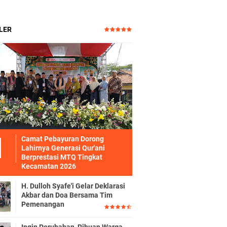
LER
Camat Pebayuran Dorong
Lahirnya Generasi Qur'ani
Berprestasi MTQ Tingkat
Kecamatan 2026
H. Dulloh Syafe'i Gelar Deklarasi
Akbar dan Doa Bersama Tim
Pemenangan