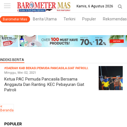
-->
Kamis, 6 Agustus 2026
Berita Utama
Terkini
Populer
Rekomendas
Barometer Mas
#DAERAH KAB BEKASI.PEMUDA PANCASILA.GIAT PATROLI.
Minggu, Mei 02, 2021
Ketua PAC Pemuda Pancasila Bersama
Anggauta Dan Ranting. KEC Pebayuran Giat
Patroli
Beranda
POPULER