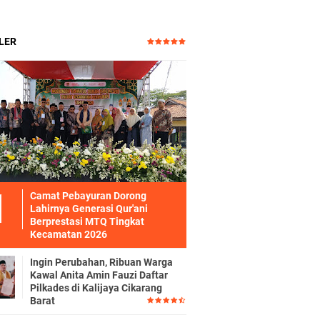
LER
Camat Pebayuran Dorong
Lahirnya Generasi Qur'ani
Berprestasi MTQ Tingkat
Kecamatan 2026
Ingin Perubahan, Ribuan Warga
Kawal Anita Amin Fauzi Daftar
Pilkades di Kalijaya Cikarang
Barat