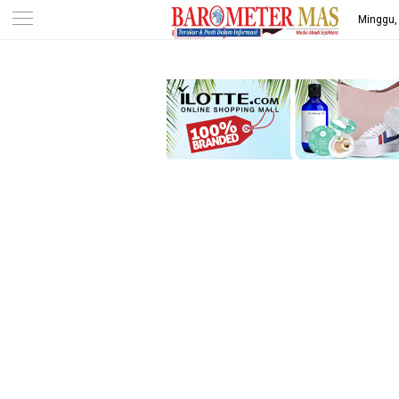
-->
Minggu,