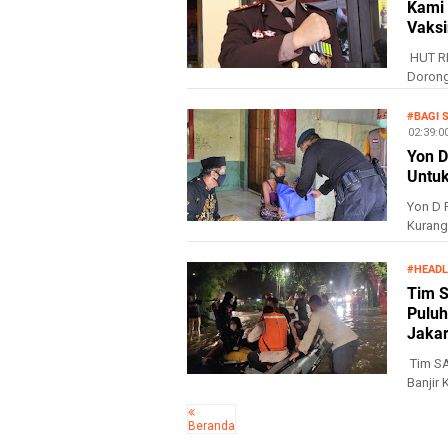
Kami 
Vaksi
HUT RI
Dorong
Bekas. -
#BAGI 
8/06/2021 02:39:
Yon D
Untu
Yon D 
Kurang
Batalyo
#HEADL
Tim S
Puluh
Jakar
Tim SA
Banjir
BAROM
Beranda