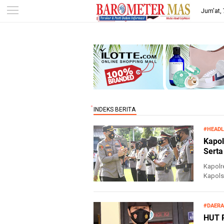
-->
Jum'at,
#HEADL
Kapol
Serta
Kapolr
Kapols
Brebes 
#DAERA
HUT R