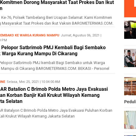
Komitmen Dorong Masyarakat Taat Prokes Dan Ikut
n
 Ke-76, Polsek Tambelang Beri Ucapan Selamat: Kami Komitmen
 Masyarakat Taat Prokes dan Ikut Vaksin BAROMETERMAS.COM.
 ...
SEMBAKO KE WARGA KURANG MAMPU
Jumat, Agustus 06, 2021
00 PM
 Pelopor Satbrimob PMJ Kembali Bagi Sembako
k Warga Kurang Mampu Di Cikarang
Pelopor Satbrimob PMJ kembali Bagi Sembako untuk Warga
 Mampu di Cikarang BAROMETERMAS.COM. BEKASI - Personel
n D Pelopor...
INE
Selasa, Mei 25, 2021
5/25/2021 10:04:00 AM
AR Batalion C Brimob Polda Metro Jaya Evakuasi
an Korban Banjir Kali Krukut Wilayah Kemang
ta Selatan
Pedul
R Batalyon C Brimob Polda Metro Jaya Evakuasi Puluhan Korban
 Kali Krukut Wilayah Kemang Jakarta Selatan
ETERMAS.COM. JA...