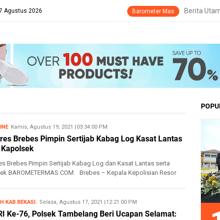
Berita Uta
 7 Agustus 2026
Barometer Mas
POPU
INE
Kamis, Agustus 19, 2021
8/19/2021 03:34:00 PM
res Brebes Pimpin Sertijab Kabag Log Kasat Lantas
 Kapolsek
es Brebes Pimpin Sertijab Kabag Log dan Kasat Lantas serta
ek BAROMETERMAS.COM. Brebes – Kepala Kepolisian Resor
Polda ...
H KAB BEKASI.
Selasa, Agustus 17, 2021
8/17/2021 12:21:00 PM
I Ke-76, Polsek Tambelang Beri Ucapan Selamat: