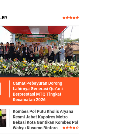
LER
Camat Pebayuran Dorong
Lahirnya Generasi Qur'ani
Berprestasi MTQ Tingkat
Kecamatan 2026
Kombes Pol Putu Kholis Aryana
Resmi Jabat Kapolres Metro
Bekasi Kota Gantikan Kombes Pol
Wahyu Kusumo Bintoro