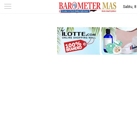
-->
Sabtu, 