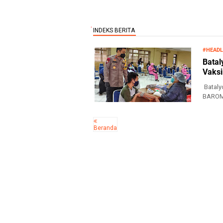
#HEADL
Batal
Vaksi
Bataly
BAROME
Metro..
Beranda