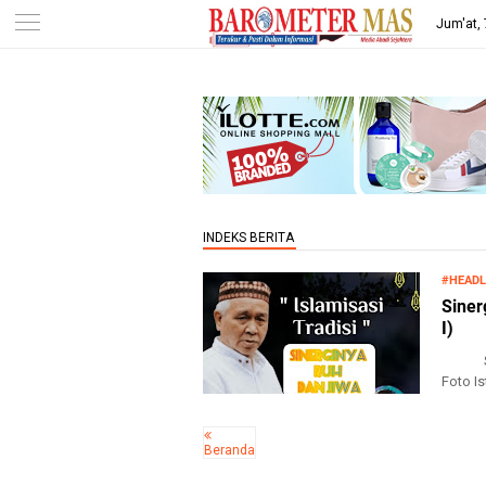
-->
Jum'at,
#HEADL
Siner
I)
Sinerg
Foto I
Beranda