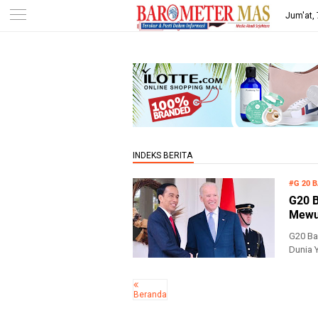
-->
Jum'at,
#G 20 B
G20 B
Mewuj
G20 Ba
Dunia 
Novemb
Beranda